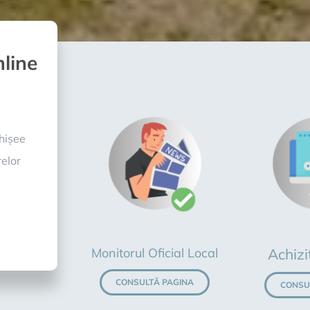
line
ghișee
elor
Monitorul Oficial Local
Achiziț
CONSULTĂ PAGINA
CONSU