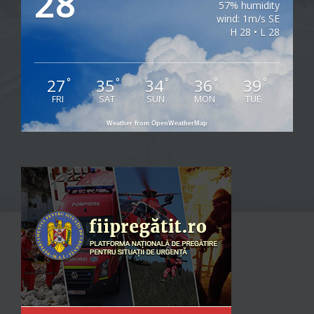
28
57% humidity
wind: 1m/s SE
H 28 • L 28
27
35
34
36
39
°
°
°
°
°
FRI
SAT
SUN
MON
TUE
Weather from OpenWeatherMap