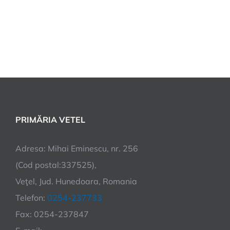
PRIMĂRIA VETEL
Adresa: Mihai Eminescu, nr. 256
(Cod postal:337525),
Veţel, Jud. Hunedoara, Romania
Telefon:
0254-237733
Fax: 0254-237847