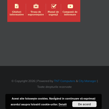
© Copyright
2026 | Powered by
TNT Computers
&
City Manager
|
Toate drepturile rezervate
Facebook
Acest site foloseşte cookies. Navigând în continuare vă exprimaţi
De acord
acordul asupra folosirii cookie-urilor.
Detalii