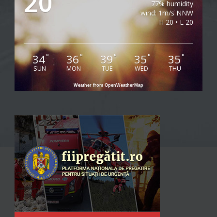
20
77% humidity
wind: 1m/s NNW
H 20 • L 20
34
36
39
35
35
°
°
°
°
°
SUN
MON
TUE
WED
THU
Weather from OpenWeatherMap