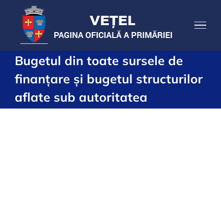
Skip
to
content
Bugetul din toate sursele de
finanțare și bugetul structurilor
aflate sub autoritatea