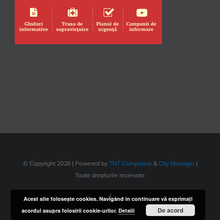
© Copyright
2026 | Powered by
TNT Computers
&
City Manager
|
Toate drepturile rezervate
Facebook
Acest site foloseşte cookies. Navigând în continuare vă exprimaţi
De acord
acordul asupra folosirii cookie-urilor.
Detalii