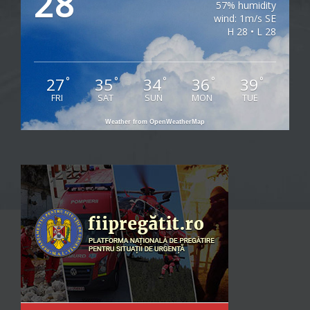
28
57% humidity
wind: 1m/s SE
H 28 • L 28
27
35
34
36
39
°
°
°
°
°
FRI
SAT
SUN
MON
TUE
Weather from OpenWeatherMap