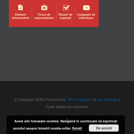
© Copyright
2026 | Powered by
TNT Computers
&
City Manager
|
Toate drepturile rezervate
Facebook
Acest site foloseşte cookies. Navigând în continuare vă exprimaţi
De acord
acordul asupra folosirii cookie-urilor.
Detalii