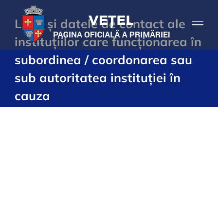
Skip
Lista și datele de contact ale
to
content
instituțiilor care funcționarea în
subordinea / coordonarea sau
sub autoritatea instituției în
cauza