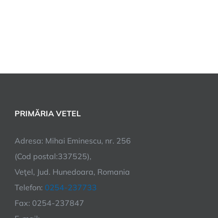
PRIMĂRIA VETEL
Adresa: Mihai Eminescu, nr. 256
(Cod postal:337525),
Veţel, Jud. Hunedoara, Romania
Telefon:
0254-237733
Fax: 0254-237847