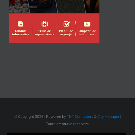
© Copyright
2026 | Powered by
TNT Computers
&
City Manager
|
Toate drepturile rezervate