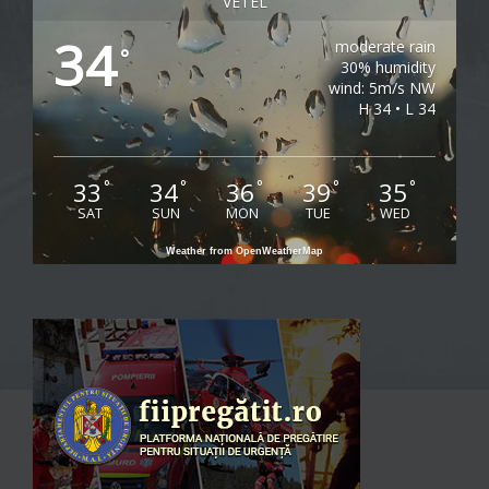
VETEL
34
moderate rain
°
30% humidity
wind: 5m/s NW
H 34 • L 34
33
34
36
39
35
°
°
°
°
°
SAT
SUN
MON
TUE
WED
Weather from OpenWeatherMap