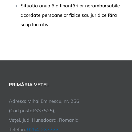
Situația anuală a finanțărilor nerambursabile
acordate persoanelor fizice sau juridice fără
scop lucrativ
PRIMĂRIA VETEL
Adresa: Mihai Eminescu, nr. 256
(Cod postal:337525),
Veţel, Jud. Hunedoara, Romania
Telefon:
0254-237733