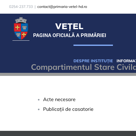
Skip
0254-237.733
|
contact@primaria-vetel-hd.ro
to
content
DESPRE INSTITUȚIE
INFORMAȚ
Compartimentul Stare Civil
Acte necesare
Publicații de casatorie