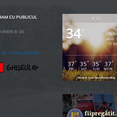
AM CU PUBLICUL
VETEL
34
cl
°
 VINERI 8-16
27% hu
wind: 
H 34
s
a de confidentialitate
37
35
35
37
°
°
°
°
FRI
SAT
SUN
MON
Weather from OpenWeatherMap