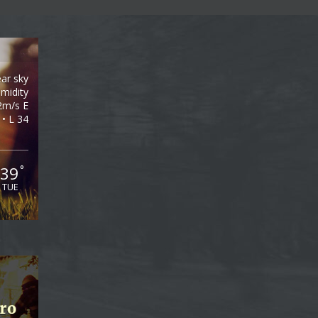
ear sky
midity
2m/s E
 • L 34
39
°
TUE