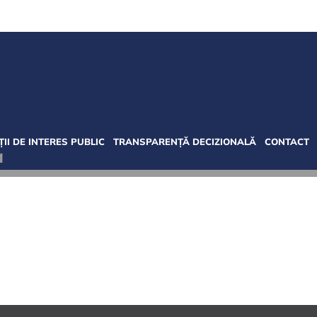
II DE INTERES PUBLIC
TRANSPARENȚĂ DECIZIONALĂ
CONTACT
a