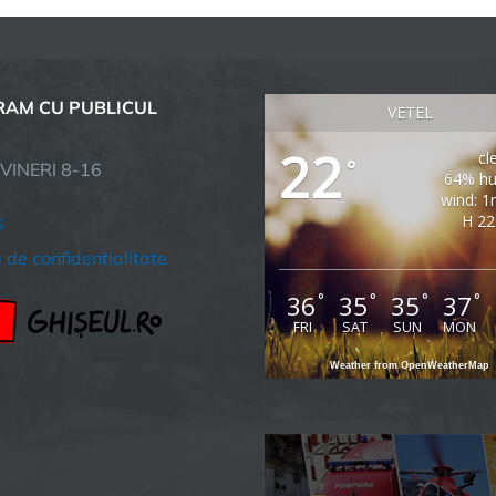
AM CU PUBLICUL
VETEL
22
cl
°
 VINERI 8-16
64% hu
wind: 1
H 22
s
a de confidentialitate
36
35
35
37
°
°
°
°
FRI
SAT
SUN
MON
Weather from OpenWeatherMap