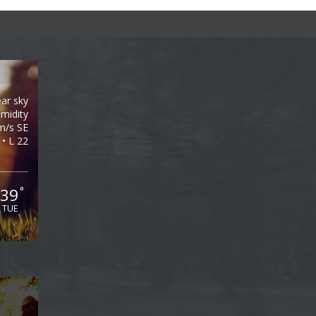
ear sky
midity
m/s SE
 • L 22
39
°
TUE