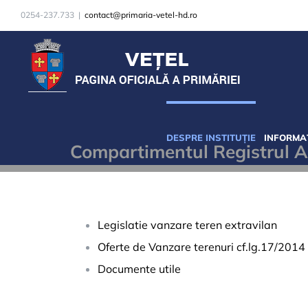
Skip
0254-237.733
|
contact@primaria-vetel-hd.ro
to
content
DESPRE INSTITUȚIE
INFORMAȚ
Compartimentul Registrul A
Legislatie vanzare teren extravilan
Oferte de Vanzare terenuri cf.lg.17/2014
Documente utile