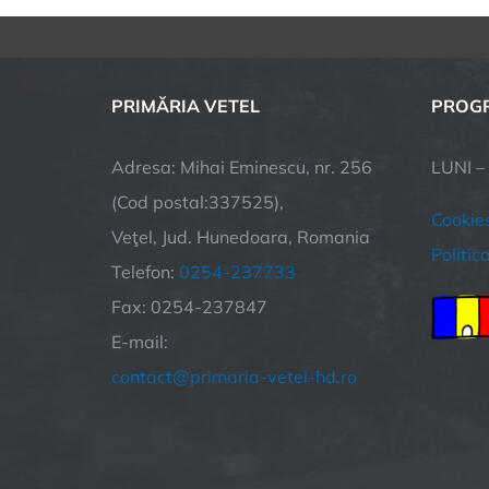
PRIMĂRIA VETEL
PROGR
Adresa: Mihai Eminescu, nr. 256
LUNI –
(Cod postal:337525),
Cookie
Veţel, Jud. Hunedoara, Romania
Politic
Telefon:
0254-237733
Fax: 0254-237847
E-mail:
contact@primaria-vetel-hd.ro