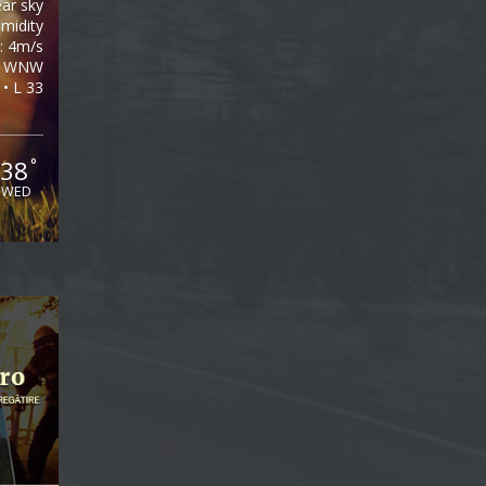
ear sky
midity
: 4m/s
WNW
 • L 33
38
°
WED