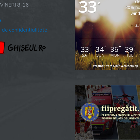
33
cl
°
 VINERI 8-16
30% hu
wind
s
H 33
a de confidentialitate
33
34
36
39
°
°
°
°
SAT
SUN
MON
TUE
Weather from OpenWeatherMap