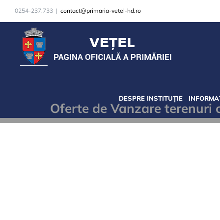
Skip
0254-237.733
|
contact@primaria-vetel-hd.ro
to
content
DESPRE INSTITUȚIE
INFORMAȚ
Oferte de Vanzare terenuri 