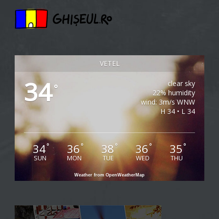
VETEL
34
clear sky
°
22% humidity
wind: 3m/s WNW
H 34 • L 34
34
36
38
36
35
°
°
°
°
°
SUN
MON
TUE
WED
THU
Weather from OpenWeatherMap