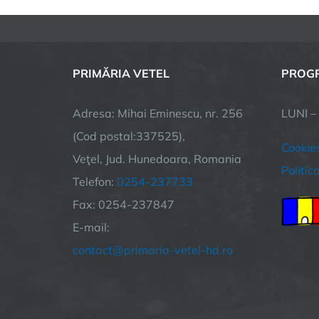
PRIMĂRIA VETEL
PROGR
Adresa: Mihai Eminescu, nr. 256
LUNI –
(Cod postal:337525),
Cookie
Veţel, Jud. Hunedoara, Romania
Politic
Telefon:
0254-237733
Fax: 0254-237847
E-mail:
contact@primaria-vetel-hd.ro