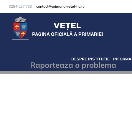
Skip
0254-237.733
|
contact@primaria-vetel-hd.ro
to
content
DESPRE INSTITUȚIE
INFORMAȚ
Raporteaza o problema