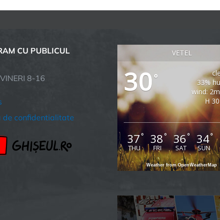
AM CU PUBLICUL
VETEL
30
cl
°
 VINERI 8-16
33% hu
wind: 2m
H 30
s
a de confidentialitate
37
38
36
34
°
°
°
°
THU
FRI
SAT
SUN
Weather from OpenWeatherMap