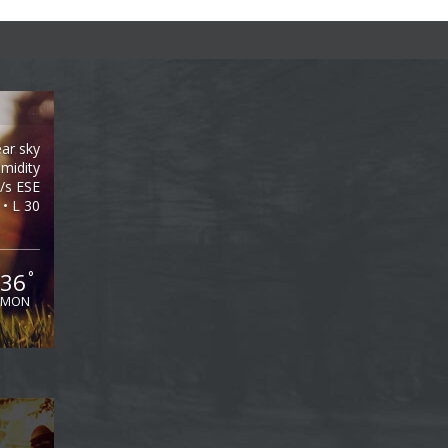
ear sky
midity
/s ESE
 • L 30
36
°
MON