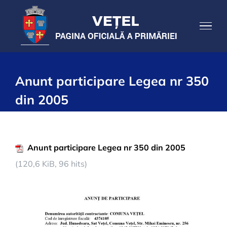
Skip
to
content
Anunt participare Legea nr 350
din 2005
Anunt participare Legea nr 350 din 2005
(120,6 KiB, 96 hits)