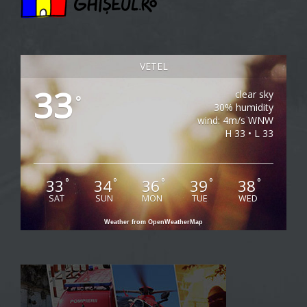
VETEL
33
clear sky
°
30% humidity
wind: 4m/s WNW
H 33 • L 33
33
34
36
39
38
°
°
°
°
°
SAT
SUN
MON
TUE
WED
Weather from OpenWeatherMap