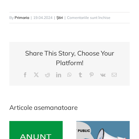
pentru
By
Primaria
|
19.04.2024
|
Știri
|
Comentariile sunt închise
Anunt
participare
Legea
nr
Share This Story, Choose Your
350
Platform!
din
2005
Facebook
X
Reddit
LinkedIn
WhatsApp
Tumblr
Pinterest
Vk
E-
mail:
Articole asemanatoare