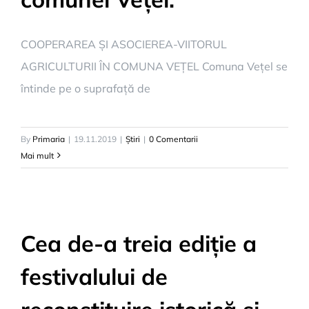
COOPERAREA ȘI ASOCIEREA-VIITORUL
AGRICULTURII ÎN COMUNA VEȚEL Comuna Vețel se
întinde pe o suprafață de
By
Primaria
|
19.11.2019
|
Știri
|
0 Comentarii
Mai mult
Cea de-a treia ediție a
festivalului de