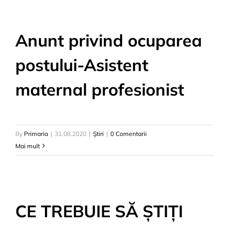
Anunt privind ocuparea
postului-Asistent
maternal profesionist
By
Primaria
|
31.08.2020
|
Știri
|
0 Comentarii
Mai mult
CE TREBUIE SĂ ȘTIȚI