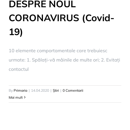
DESPRE NOUL
CORONAVIRUS (Covid-
19)
10 elemente comportamentale care trebuiesc
urmate: 1. Spălați-vă mâinile de multe ori; 2. Evitați
contactul
By
Primaria
|
14.04.2020
|
Știri
|
0 Comentarii
Mai mult