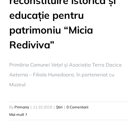
reconstituire istorică și
educație pentru
patrimoniu “Micia
Rediviva”
Primăria Comunei Vețel și Asociația Terra Dacica
Aeterna – Filiala Hunedoara, în parteneriat cu
Muzeul
By
Primaria
|
11.10.2019
|
Știri
|
0 Comentarii
Mai mult