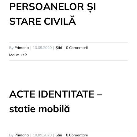
PERSOANELOR ȘI
STARE CIVILĂ
By
Primaria
|
10.09.2020
|
Știri
|
0 Comentarii
Mai mult
ACTE IDENTITATE –
statie mobilă
By
Primaria
|
10.09.2020
|
Știri
|
0 Comentarii