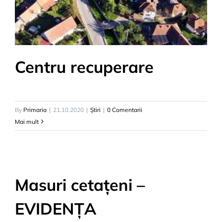
Centru recuperare
By
Primaria
|
21.10.2020
|
Știri
|
0 Comentarii
Mai mult
Masuri cetațeni –
EVIDENȚA