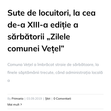
Sute de locuitori, la cea
de-a XIII-a ediție a
sărbătorii „Zilele
comunei Vețel”
Comuna Vețel a îmbrăcat straie de sărbătoare, la
finele săptămânii trecute, când administrația locală
a
By
Primaria
|
03.09.2019
|
Știri
|
0 Comentarii
Mai mult