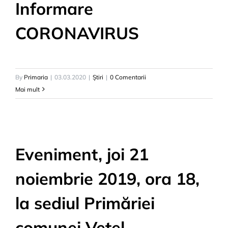
Informare
CORONAVIRUS
By
Primaria
|
03.03.2020
|
Știri
|
0 Comentarii
Mai mult
Eveniment, joi 21
noiembrie 2019, ora 18,
la sediul Primăriei
comunei Vețel.