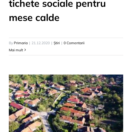
tichete sociale pentru
mese calde
By
Primaria
|
21.12.2020
|
Știri
|
0 Comentarii
Mai mult