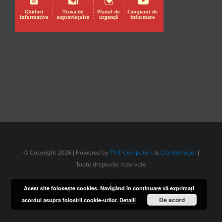
© Copyright
2026 | Powered by
TNT Computers
&
City Manager
|
Toate drepturile rezervate
Facebook
Acest site foloseşte cookies. Navigând în continuare vă exprimaţi
De acord
acordul asupra folosirii cookie-urilor.
Detalii