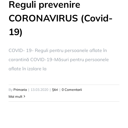
Reguli prevenire
CORONAVIRUS (Covid-
19)
COVID- 19- Reguli pentru persoanele aflate în
carantină COVID-19-Măsuri pentru persoanele
aflate în izolare la
By
Primaria
|
13.03.2020
|
Știri
|
0 Comentarii
Mai mult