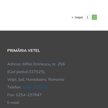
Inapoi
1
2
PRIMĂRIA VETEL
Adresa: Mihai Eminescu, nr. 256
(Cod postal:337525),
Veţel, Jud. Hunedoara, Romania
Telefon:
0254-237733
Fax: 0254-237847
E-mail: