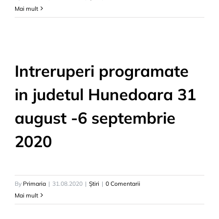
Mai mult
Intreruperi programate
in judetul Hunedoara 31
august -6 septembrie
2020
By
Primaria
|
31.08.2020
|
Știri
|
0 Comentarii
Mai mult