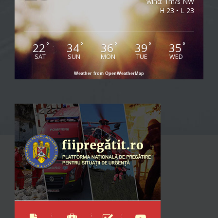
wind: 1m/s NW
H 23 • L 23
22
34
36
39
35
°
°
°
°
°
SAT
SUN
MON
TUE
WED
Weather from OpenWeatherMap