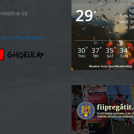
29
li
°
 VINERI 8-16
58% hu
wind: 5
H 29
s
a de confidentialitate
30
37
35
34
°
°
°
°
THU
FRI
SAT
SUN
Weather from OpenWeatherMap