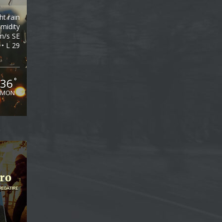
ght rain
midity
m/s SE
 • L 29
36
°
MON