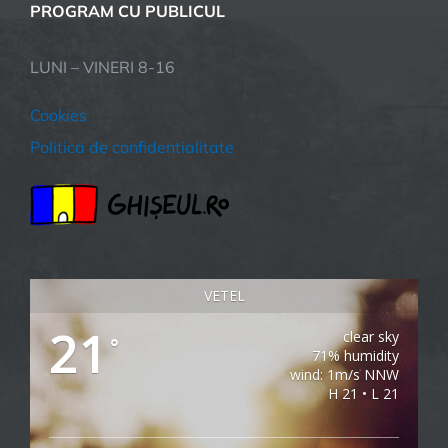
PROGRAM CU PUBLICUL
LUNI – VINERI 8-16
Cookies
Politica de confidentialitate
VETEL
21
clear sky
°
71% humidity
wind: 1m/s NNW
H 21 • L 21