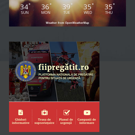
34
36
39
35
35
°
°
°
°
°
SUN
MON
TUE
WED
THU
Weather from OpenWeatherMap