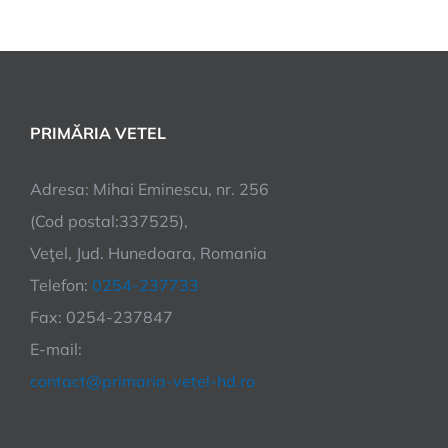
PRIMĂRIA VETEL
Adresa: Mihai Eminescu, nr. 256
(Cod postal:337525),
Veţel, Jud. Hunedoara, Romania
Telefon:
0254-237733
Fax: 0254-237847
E-mail:
contact@primaria-vetel-hd.ro